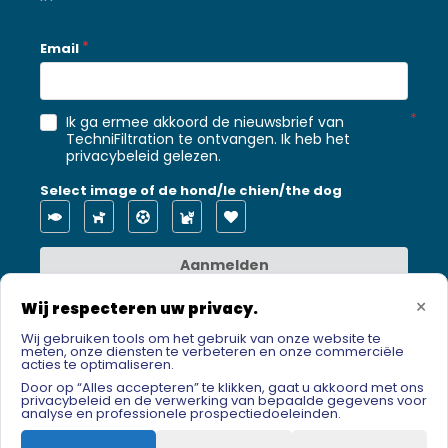
Email
Ik ga ermee akkoord de nieuwsbrief van
TechniFiltration te ontvangen. Ik heb het
privacybeleid gelezen
.
Select image of de hond/le chien/the dog
Aanmelden
×
Wij respecteren uw privacy.
Wij gebruiken tools om het gebruik van onze website te
meten, onze diensten te verbeteren en onze commerciële
acties te optimaliseren.
Door op “Alles accepteren” te klikken, gaat u akkoord met ons
privacybeleid en de verwerking van bepaalde gegevens voor
analyse en professionele prospectiedoeleinden.
Copyright 2022 – Techni Filtration. Alle rechten
voorbehouden. Ontwerp
Adosis