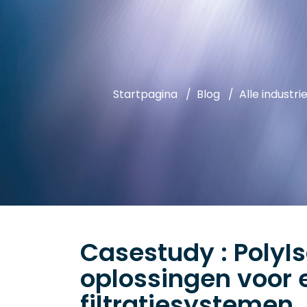
Startpagina
Blog
Alle industri
Casestudy : PolyIs
oplossingen voor e
filtratiesystemen