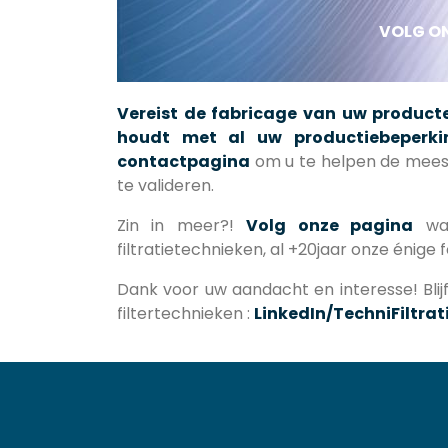
VOLG ON
Vereist de fabricage van uw product
houdt met al uw productiebeperk
contactpagina
om u te helpen de meest
te valideren.
Zin in meer?!
Volg onze pagina
wan
filtratietechnieken, al +20jaar onze énige f
Dank voor uw aandacht en interesse! Bli
filtertechnieken :
LinkedIn/TechniFiltrat