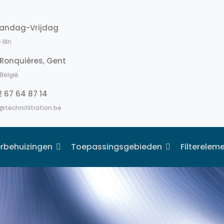
andag-Vrijdag
-18h
Ronquières, Gent
België
 67 64 87 14
@technifiltration.be
terbehuizingen
Toepassingsgebieden
Filterelem