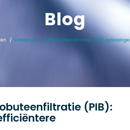
Blog
eën
Casestudy : PolyIsobuteenfiltratie (PIB): oplossinge
obuteenfiltratie (PIB):
fficiëntere