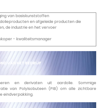
ging van basiskunststoffen
rdolieproducten en afgeleide producten die
, de industrie en het vervoer
inkoper - kwaliteitsmanager
D VAN HET BEDRIJF
eren en derivaten uit aardolie. Sommige
tratie van PolyIsobuteen (PIB) om alle zichtbare
de eindverpakking.