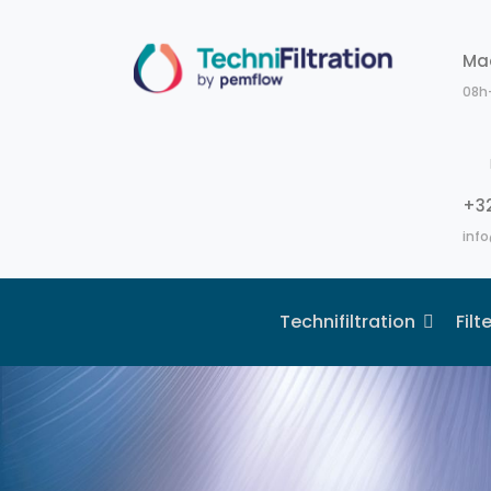
Ma
08h
+32
info
Technifiltration
Fil