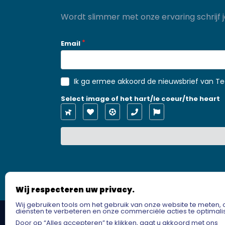
Wordt slimmer met onze ervaring schrijf j
Email
Ik ga ermee akkoord de nieuwsbrief van Tec
Select image of het hart/le coeur/the heart
Wij respecteren uw privacy.
Wij gebruiken tools om het gebruik van onze website te meten,
diensten te verbeteren en onze commerciële acties te optimali
Copyright 2022 – Techni Filtration. Alle re
Door op “Alles accepteren” te klikken, gaat u akkoord met ons