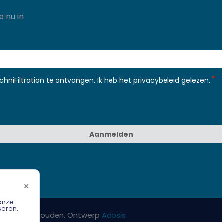
e nu in
hniFiltration te ontvangen. Ik heb het
privacybeleid gelezen
.
Aanmelden
×
 onze
seren.
chten voorbehouden. Ontwerp
Adosis