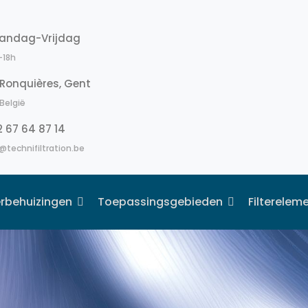
andag-Vrijdag
-18h
Ronquières, Gent
België
 67 64 87 14
@technifiltration.be
terbehuizingen
Toepassingsgebieden
Filterelem